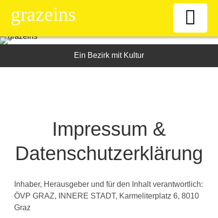
grazeins
Willkommen
Ein Bezirk mit Kultur
Kiosk
News-Ticker
Impressum &
Frauen
Datenschutzerklärung
Senioren
Inhaber, Herausgeber und für den Inhalt verantwortlich:
ÖVP GRAZ, INNERE STADT, Karmeliterplatz 6, 8010
ÖAAB
Graz