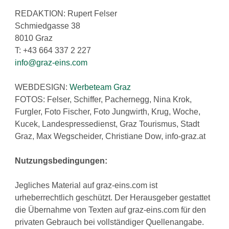
Wirtschaftsbund
REDAKTION: Rupert Felser
Schmiedgasse 38
8010 Graz
Graz & Steiermark
WB B2B
T: +43 664 337 2 227
info@graz-eins.com
Tipps
Mitglied werden
WEBDESIGN:
Werbeteam Graz
FOTOS: Felser, Schiffer, Pachernegg, Nina Krok,
Gassenschaun
Furgler, Foto Fischer, Foto Jungwirth, Krug, Woche,
Kucek, Landespressedienst, Graz Tourismus, Stadt
Gassenschaun 2019
Graz, Max Wegscheider, Christiane Dow, info-graz.at
Nutzungsbedingungen:
Jegliches Material auf graz-eins.com ist
urheberrechtlich geschützt. Der Herausgeber gestattet
die Übernahme von Texten auf graz-eins.com für den
privaten Gebrauch bei vollständiger Quellenangabe.