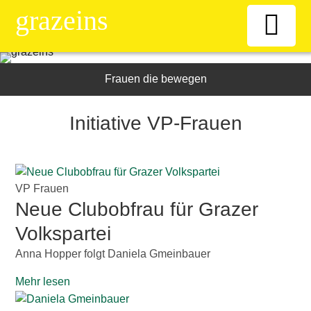
grazeins
Willkommen
Frauen die bewegen
Kiosk
Initiative VP-Frauen
News-Ticker
VP Frauen
Frauen
Neue Clubobfrau für Grazer
Volkspartei
Senioren
Anna Hopper folgt Daniela Gmeinbauer
ÖAAB
Mehr lesen