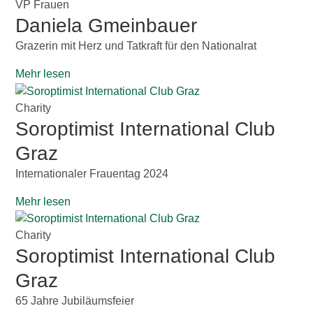
VP Frauen
Wirtschaftsbund
Daniela Gmeinbauer
Grazerin mit Herz und Tatkraft für den Nationalrat
Graz & Steiermark
WB B2B
Mehr lesen
Tipps
Mitglied werden
Charity
Soroptimist International Club
Gassenschaun
Graz
Internationaler Frauentag 2024
Gassenschaun 2019
Mehr lesen
Charity
Soroptimist International Club
Graz
65 Jahre Jubiläumsfeier