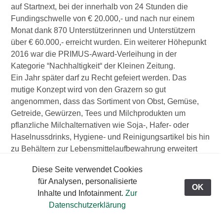
auf Startnext, bei der innerhalb von 24 Stunden die
Fundingschwelle von € 20.000,- und nach nur einem
Monat dank 870 Unterstützerinnen und Unterstützern
über € 60.000,- erreicht wurden. Ein weiterer Höhepunkt
2016 war die PRIMUS-Award-Verleihung in der
Kategorie “Nachhaltigkeit“ der Kleinen Zeitung.
Ein Jahr später darf zu Recht gefeiert werden. Das
mutige Konzept wird von den Grazern so gut
angenommen, dass das Sortiment von Obst, Gemüse,
Getreide, Gewürzen, Tees und Milchprodukten um
pflanzliche Milchalternativen wie Soja-, Hafer- oder
Haselnussdrinks, Hygiene- und Reinigungsartikel bis hin
zu Behältern zur Lebensmittelaufbewahrung erweitert
wurde. Dazu kam auch “Das Kilo”, die perfekte
Diese Seite verwendet Cookies
Einkaufstasche für die Grazer Innenstadt. Designed von
für Analysen, personalisierte
Verena Kassar und aus wiederverwertbaren Materialien
OK
Inhalte und Infotainment.
Zur
produziert bietet sie genügend Platz für den City-Einkauf.
Datenschutzerklärung
Zu den regionalen Köstlichkeiten aus der Küche - ab 12
Uhr kann man von Montag bis Freitag im “Gramm” Mittag