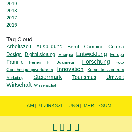
2019
2018
2017
2016
Ausbildung
Arbeitszeit
Beruf
Camping
Corona
Entwicklung
Design
Digitalisierung
Energie
Europa
Forschung
Familie
Ferien
FH Joanneum
Foto
Innovation
Genehmigungsverfahren
Kompetenzzentrum
Steiermark
Tourismus
Umwelt
Marketing
Wirtschaft
Wissenschaft
TEAM
|
BEZIRKSZEITUNG
|
IMPRESSUM