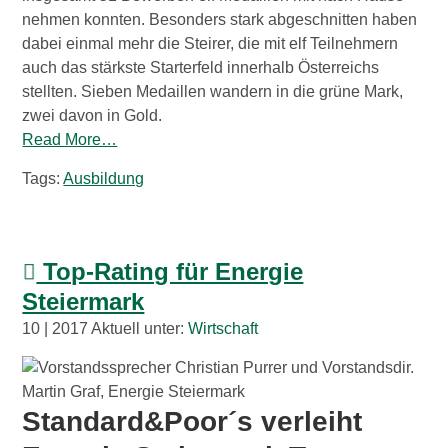
Wirtschaftsbund
nehmen konnten. Besonders stark abgeschnitten haben
dabei einmal mehr die Steirer, die mit elf Teilnehmern
auch das stärkste Starterfeld innerhalb Österreichs
Graz & Steiermark
WB B2B
stellten. Sieben Medaillen wandern in die grüne Mark,
zwei davon in Gold.
Tipps
Mitglied werden
Read More…
Tags:
Ausbildung
Gassenschaun
Gassenschaun 2019
Top-Rating für Energie
Steiermark
10 | 2017 Aktuell unter:
Wirtschaft
Standard&Poor´s verleiht