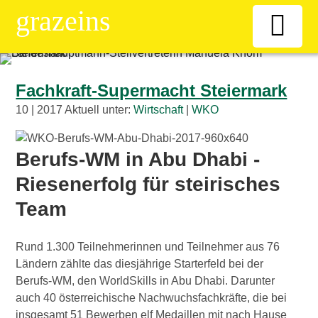
grazeins
Willkommen
Fachkraft-Supermacht Steiermark
10 | 2017 Aktuell unter:
Wirtschaft
|
WKO
Kiosk
Berufs-WM in Abu Dhabi -
News-Ticker
Riesenerfolg für steirisches
Frauen
Team
Senioren
Rund 1.300 Teilnehmerinnen und Teilnehmer aus 76
Ländern zählte das diesjährige Starterfeld bei der
Berufs-WM, den WorldSkills in Abu Dhabi. Darunter
ÖAAB
auch 40 österreichische Nachwuchsfachkräfte, die bei
insgesamt 51 Bewerben elf Medaillen mit nach Hause