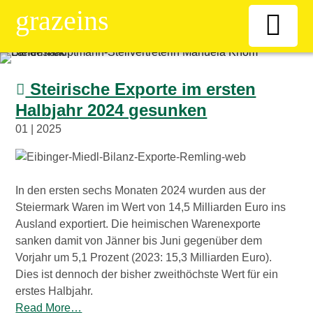
grazeins
Willkommen
Steirische Exporte im ersten
Halbjahr 2024 gesunken
Kiosk
01 | 2025
News-Ticker
In den ersten sechs Monaten 2024 wurden aus der
Frauen
Steiermark Waren im Wert von 14,5 Milliarden Euro ins
Ausland exportiert. Die heimischen Warenexporte
Senioren
sanken damit von Jänner bis Juni gegenüber dem
Vorjahr um 5,1 Prozent (2023: 15,3 Milliarden Euro).
Dies ist dennoch der bisher zweithöchste Wert für ein
ÖAAB
erstes Halbjahr.
Read More…