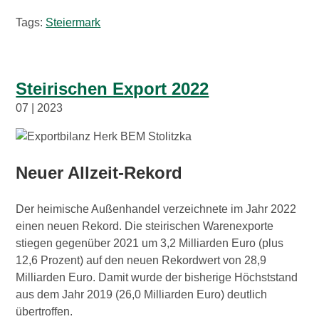
Wirtschaftsbund
Tags:
Steiermark
Graz & Steiermark
WB B2B
Steirischen Export 2022
Tipps
Mitglied werden
07 | 2023
Gassenschaun
Neuer Allzeit-Rekord
Gassenschaun 2019
Der heimische Außenhandel verzeichnete im Jahr 2022
einen neuen Rekord. Die steirischen Warenexporte
stiegen gegenüber 2021 um 3,2 Milliarden Euro (plus
12,6 Prozent) auf den neuen Rekordwert von 28,9
Milliarden Euro. Damit wurde der bisherige Höchststand
aus dem Jahr 2019 (26,0 Milliarden Euro) deutlich
übertroffen.