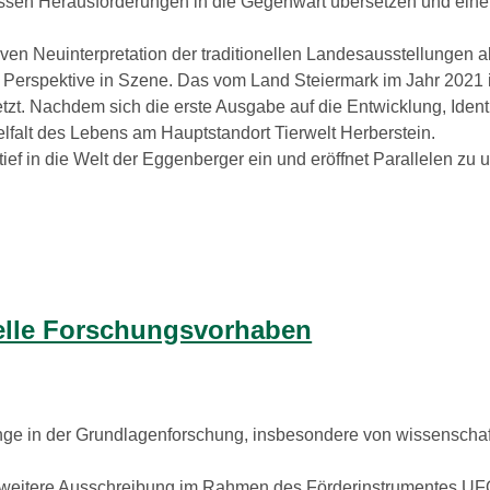
sen Herausforderungen in die Gegenwart übersetzen und einen
 Neuinterpretation der traditionellen Landesausstellungen al
 Perspektive in Szene. Das vom Land Steiermark im Jahr 2021 i
Nachdem sich die erste Ausgabe auf die Entwicklung, Identitä
lfalt des Lebens am Hauptstandort Tierwelt Herberstein.
n die Welt der Eggenberger ein und eröffnet Parallelen zu un
nelle Forschungsvorhaben
nge in der Grundlagenforschung, insbesondere von wissenscha
e weitere Ausschreibung im Rahmen des Förderinstrumentes U