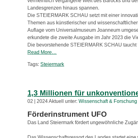
vermeintlich vergangene Welt des Barocks und des
Landesgrenzen hinaus spannen.
Die STEIERMARK SCHAU setzt mit einer innovativen
Themen aus künstlerischer und wissenschaftlicher
Auflage vom Universalmuseum Joanneum umgesetzt. 
erkundete die zweite Ausgabe im Jahr 2023 die Vie
Die bevorstehende STEIERMARK SCHAU taucht tief i
Read More…
Tags:
Steiermark
1,3 Millionen für unkonventio
02 | 2024 Aktuell unter:
Wissenschaft & Forschung
Förderinstrument UFO
Das Land Steiermark fördert ungewöhnliche Zugä
Das Wissenschaftsressort des Landes startet ein