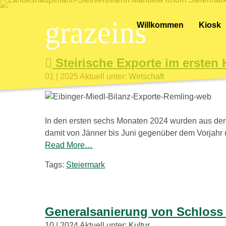
grazeins
Willkommen
Kiosk
Steirische Exporte im ersten
01 | 2025 Aktuell unter:
Wirtschaft
In den ersten sechs Monaten 2024 wurden aus der 
damit von Jänner bis Juni gegenüber dem Vorjahr um
Read More…
Tags:
Steiermark
Generalsanierung von Schloss 
10 | 2024 Aktuell unter:
Kultur