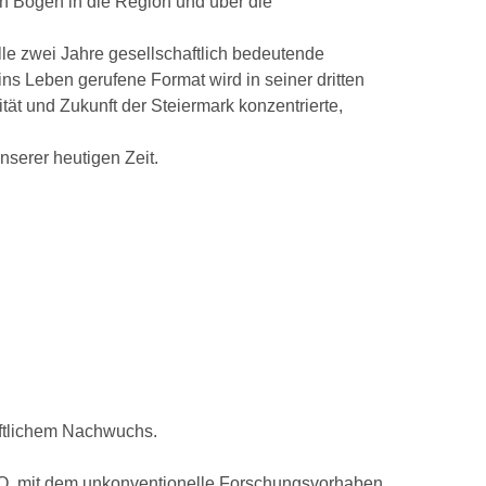
 Bogen in die Region und über die
le zwei Jahre gesellschaftlich bedeutende
ns Leben gerufene Format wird in seiner dritten
t und Zukunft der Steiermark konzentrierte,
serer heutigen Zeit.
ftlichem Nachwuchs.
FO, mit dem unkonventionelle Forschungsvorhaben