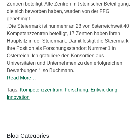
Zentren beteiligt. Alle Zentren mit steirischer Beteiligung,
Wirtschaftsbund
die sich beworben haben, wurden von der FFG
genehmigt.
Graz & Steiermark
WB B2B
„Die Steiermark ist nunmehr an 23 von österreichweit 40
Kompetenzzentren beteiligt, 17 Zentren haben ihren
Hauptsitz in der Steiermark. Damit festigt die Steiermark
Tipps
Mitglied werden
ihre Position als Forschungsstandort Nummer 1 in
Österreich. Ich gratuliere den Konsortien aus
Gassenschaun
Universitäten und Unternehmen zu den erfolgreichen
Bewerbungen “, so Buchmann.
Read More…
Gassenschaun 2019
Tags:
Kompetenzzentrum
,
Forschung
,
Entwicklung
,
Innovation