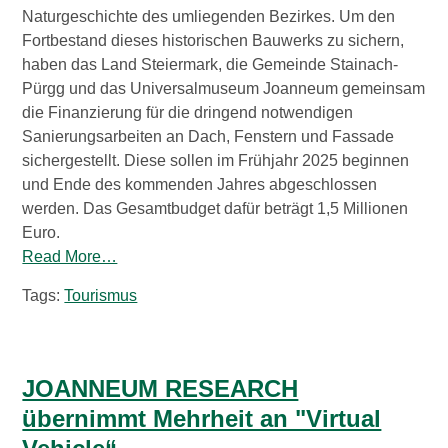
Naturgeschichte des umliegenden Bezirkes. Um den
Wirtschaftsbund
Fortbestand dieses historischen Bauwerks zu sichern,
haben das Land Steiermark, die Gemeinde Stainach-
Graz & Steiermark
WB B2B
Pürgg und das Universalmuseum Joanneum gemeinsam
die Finanzierung für die dringend notwendigen
Sanierungsarbeiten an Dach, Fenstern und Fassade
Tipps
Mitglied werden
sichergestellt. Diese sollen im Frühjahr 2025 beginnen
und Ende des kommenden Jahres abgeschlossen
Gassenschaun
werden. Das Gesamtbudget dafür beträgt 1,5 Millionen
Euro.
Read More…
Gassenschaun 2019
Tags:
Tourismus
JOANNEUM RESEARCH
übernimmt Mehrheit an "Virtual