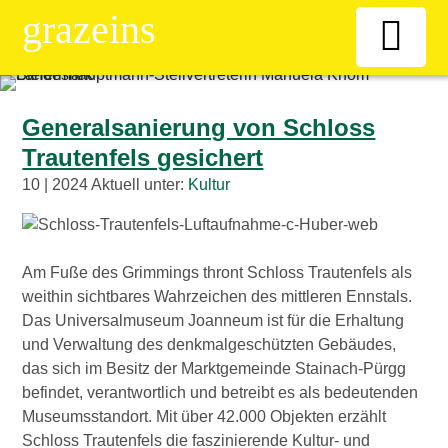
grazeins
Willkommen
Generalsanierung von Schloss
Trautenfels gesichert
Kiosk
10 | 2024 Aktuell unter:
Kultur
News-Ticker
Am Fuße des Grimmings thront Schloss Trautenfels als
Frauen
weithin sichtbares Wahrzeichen des mittleren Ennstals.
Das Universalmuseum Joanneum ist für die Erhaltung
Senioren
und Verwaltung des denkmalgeschützten Gebäudes,
das sich im Besitz der Marktgemeinde Stainach-Pürgg
befindet, verantwortlich und betreibt es als bedeutenden
ÖAAB
Museumsstandort. Mit über 42.000 Objekten erzählt
Schloss Trautenfels die faszinierende Kultur- und