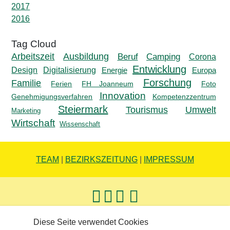
2017
2016
Ausbildung
Arbeitszeit
Beruf
Camping
Corona
Entwicklung
Design
Digitalisierung
Energie
Europa
Forschung
Familie
Ferien
FH Joanneum
Foto
Innovation
Genehmigungsverfahren
Kompetenzzentrum
Steiermark
Tourismus
Umwelt
Marketing
Wirtschaft
Wissenschaft
TEAM
|
BEZIRKSZEITUNG
|
IMPRESSUM
Diese Seite verwendet Cookies