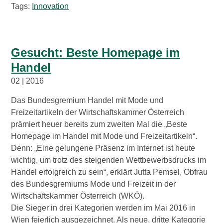
Tags:
Innovation
Wirtschaftsbund
Graz & Steiermark
WB B2B
Gesucht: Beste Homepage im
Handel
Tipps
Mitglied werden
02 | 2016
Gassenschaun
Das Bundesgremium Handel mit Mode und
Freizeitartikeln der Wirtschaftskammer Österreich
prämiert heuer bereits zum zweiten Mal die „Beste
Gassenschaun 2019
Homepage im Handel mit Mode und Freizeitartikeln“.
Denn: „Eine gelungene Präsenz im Internet ist heute
wichtig, um trotz des steigenden Wettbewerbsdrucks im
Handel erfolgreich zu sein“, erklärt Jutta Pemsel, Obfrau
des Bundesgremiums Mode und Freizeit in der
Wirtschaftskammer Österreich (WKÖ).
Die Sieger in drei Kategorien werden im Mai 2016 in
Wien feierlich ausgezeichnet. Als neue, dritte Kategorie